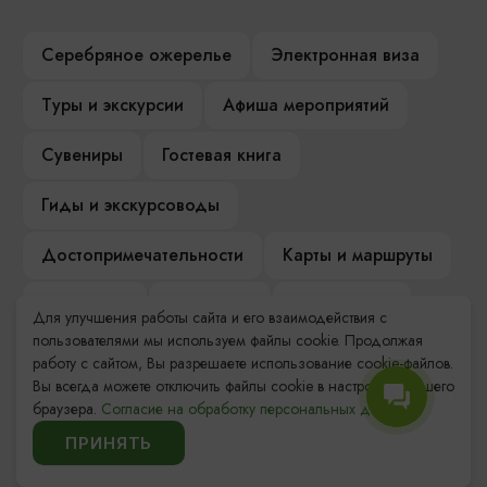
Серебряное ожерелье
Электронная виза
Туры и экскурсии
Афиша мероприятий
Сувениры
Гостевая книга
Гиды и экскурсоводы
Достопримечательности
Карты и маршруты
Рестораны
Гостиницы
Как доехать
Для улучшения работы сайта и его взаимодействия с
пользователями мы используем файлы cookie. Продолжая
Компас Балтийской кухни
работу с сайтом, Вы разрешаете использование cookie-файлов.
Вы всегда можете отключить файлы cookie в настройках Вашего
Настоящий Калининградец
Музеи
браузера.
Согласие на обработку персональных данных.
ПРИНЯТЬ