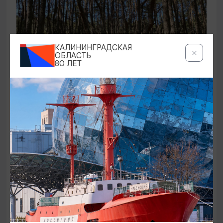
КАЛИНИНГРАДСКАЯ
ОБЛАСТЬ
80 ЛЕТ
ЭКСКУРСИИ УЧРЕЖДЕНИЙ КУЛЬТУРЫ
Аудиоспектакль «Истории Куршской
косы»
01.02.2026 - 31.12.2026, 13:00
Куршская коса
ОТ 2500₽