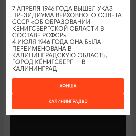
7 АПРЕЛЯ 1946 ГОДА ВЫШЕЛ УКАЗ
ПРЕЗИДИУМА ВЕРХОВНОГО СОВЕТА
СССР «ОБ ОБРАЗОВАНИИ
КЕНИГСБЕРГСКОЙ ОБЛАСТИ В
СОСТАВЕ РСФСР»
МАСТЕР-КЛАССЫ
4 ИЮЛЯ 1946 ГОДА ОНА БЫЛА
ПЕРЕИМЕНОВАНА В
КАЛИНИНГРАДСКУЮ ОБЛАСТЬ,
Мастер-классы по керамике Елены
ГОРОД КЁНИГСБЕРГ — В
Бодяковой
КАЛИНИНГРАД
03.02.2026 - 29.12.2026, вторник в 16:00
Калининград, ул. Баранова, 45
АФИША
КАЛИНИНГРАД80
ОТ 200₽