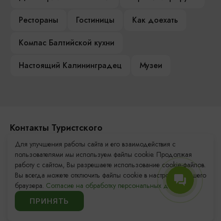
Рестораны
Гостиницы
Как доехать
Компас Балтийской кухни
Настоящий Калининградец
Музеи
Контакты Туристского
информационного центра
Для улучшения работы сайта и его взаимодействия с
пользователями мы используем файлы cookie. Продолжая
+7 (4012) 555-200
работу с сайтом, Вы разрешаете использование cookie-файлов.
Вы всегда можете отключить файлы cookie в настройках Вашего
8 (800) 200-55-39
браузера.
Согласие на обработку персональных данных.
info@visit-kaliningrad.ru
ПРИНЯТЬ