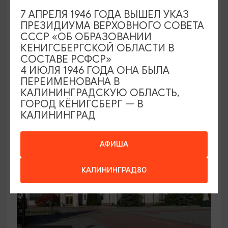
7 АПРЕЛЯ 1946 ГОДА ВЫШЕЛ УКАЗ
Семейный клуб выходного дня в
ПРЕЗИДИУМА ВЕРХОВНОГО СОВЕТА
Морском выставочном центре
СССР «ОБ ОБРАЗОВАНИИ
КЕНИГСБЕРГСКОЙ ОБЛАСТИ В
19.07.2026 - 30.08.2026, СБ 12:00, 13:00
СОСТАВЕ РСФСР»
Светлогорск, Морской выставочный центр г.
4 ИЮЛЯ 1946 ГОДА ОНА БЫЛА
Светлогорск
ПЕРЕИМЕНОВАНА В
КАЛИНИНГРАДСКУЮ ОБЛАСТЬ,
ГОРОД КЁНИГСБЕРГ — В
КАЛИНИНГРАД
АФИША
КАЛИНИНГРАД80