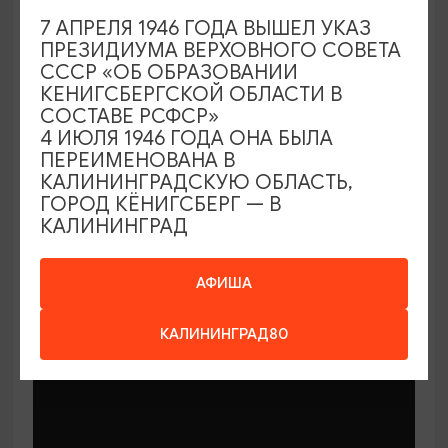
7 АПРЕЛЯ 1946 ГОДА ВЫШЕЛ УКАЗ
ПРЕЗИДИУМА ВЕРХОВНОГО СОВЕТА
СССР «ОБ ОБРАЗОВАНИИ
КЕНИГСБЕРГСКОЙ ОБЛАСТИ В
СОСТАВЕ РСФСР»
МАСТЕР-КЛАССЫ
4 ИЮЛЯ 1946 ГОДА ОНА БЫЛА
ПЕРЕИМЕНОВАНА В
КАЛИНИНГРАДСКУЮ ОБЛАСТЬ,
Мастер-классы по керамике Елены
ГОРОД КЁНИГСБЕРГ — В
Бодяковой
КАЛИНИНГРАД
03.02.2026 - 29.12.2026, вторник в 16:00
Калининград, ул. Баранова, 45
АФИША
КАЛИНИНГРАД80
ОТ 200₽