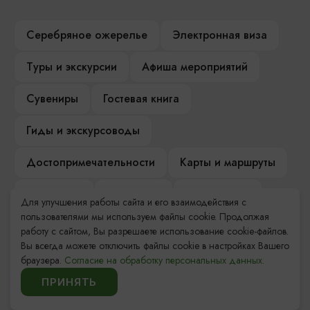
Серебряное ожерелье
Электронная виза
Туры и экскурсии
Афиша мероприятий
Сувениры
Гостевая книга
Гиды и экскурсоводы
Достопримечательности
Карты и маршруты
Рестораны
Гостиницы
Как доехать
Для улучшения работы сайта и его взаимодействия с
пользователями мы используем файлы cookie. Продолжая
Компас Балтийской кухни
работу с сайтом, Вы разрешаете использование cookie-файлов.
Вы всегда можете отключить файлы cookie в настройках Вашего
Настоящий Калининградец
Музеи
браузера.
Согласие на обработку персональных данных.
ПРИНЯТЬ