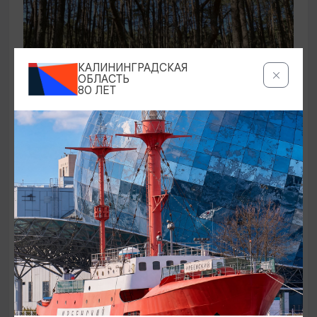
КАЛИНИНГРАДСКАЯ
ОБЛАСТЬ
80 ЛЕТ
ЭКСКУРСИИ УЧРЕЖДЕНИЙ КУЛЬТУРЫ
Аудиоспектакль «Истории Куршской
косы»
01.02.2026 - 31.12.2026, 13:00
Куршская коса
ОТ 2500₽