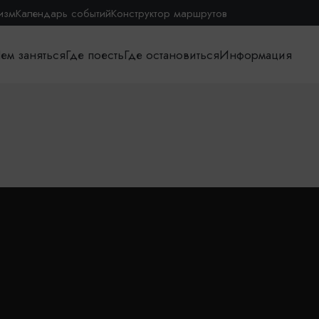
изм
Календарь событий
Конструктор маршрутов
ем заняться
Где поесть
Где остановиться
Информация