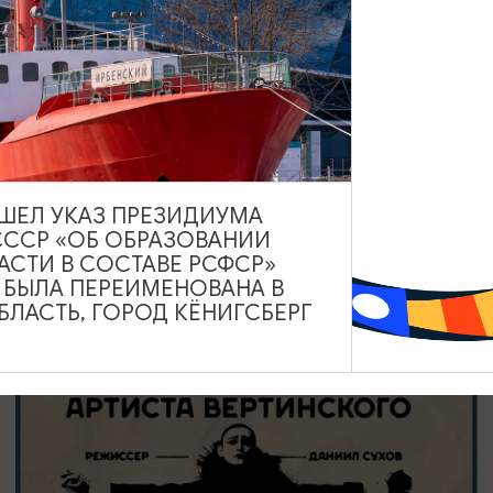
ВЫСТАВКИ
Солнечное притяжение
21.08.2026 - 20.09.2026
Калининград, Музей янтаря
ВЫШЕЛ УКАЗ ПРЕЗИДИУМА
СССР «ОБ ОБРАЗОВАНИИ
АСТИ В СОСТАВЕ РСФСР»
ОТ 500₽
А БЫЛА ПЕРЕИМЕНОВАНА В
ЛАСТЬ, ГОРОД КЁНИГСБЕРГ