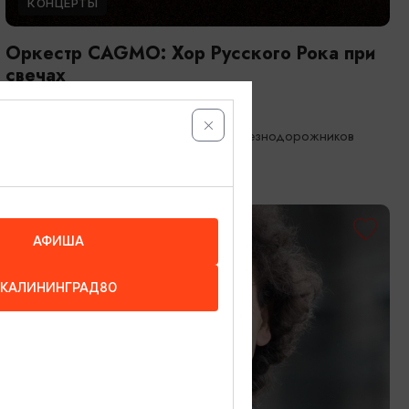
КОНЦЕРТЫ
Оркестр CAGMO: Хор Русского Рока при
свечах
21.08.2026 19:00
Калининград, Дворец культуры железнодорожников
ОТ 1000₽
АФИША
КАЛИНИНГРАД80