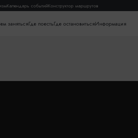
изм
Календарь событий
Конструктор маршрутов
ем заняться
Где поесть
Где остановиться
Информация