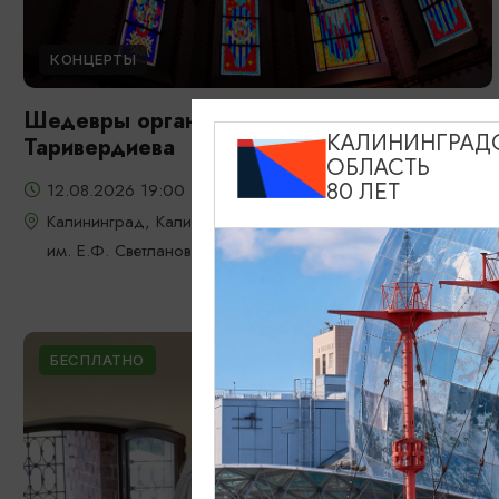
КОНЦЕРТЫ
Шедевры органной музыки: от Баха до
КАЛИНИНГРАД
Таривердиева
ОБЛАСТЬ
12.08.2026 19:00
80 ЛЕТ
Калининград, Калининградская областная филармония
им. Е.Ф. Светланова
БЕСПЛАТНО