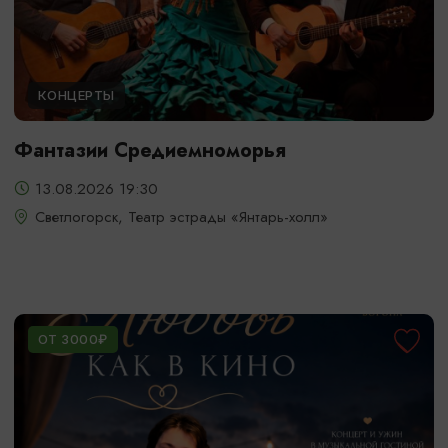
КОНЦЕРТЫ
Фантазии Средиемноморья
13.08.2026 19:30
Светлогорск, Театр эстрады «Янтарь-холл»
ОТ 3000₽