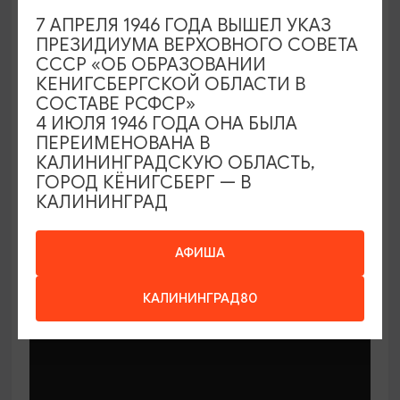
7 АПРЕЛЯ 1946 ГОДА ВЫШЕЛ УКАЗ
ПРЕЗИДИУМА ВЕРХОВНОГО СОВЕТА
СССР «ОБ ОБРАЗОВАНИИ
КЕНИГСБЕРГСКОЙ ОБЛАСТИ В
СОСТАВЕ РСФСР»
МАСТЕР-КЛАССЫ
4 ИЮЛЯ 1946 ГОДА ОНА БЫЛА
ПЕРЕИМЕНОВАНА В
КАЛИНИНГРАДСКУЮ ОБЛАСТЬ,
Мастер-классы по керамике Елены
ГОРОД КЁНИГСБЕРГ — В
Бодяковой
КАЛИНИНГРАД
03.02.2026 - 29.12.2026, вторник в 16:00
Калининград, ул. Баранова, 45
АФИША
КАЛИНИНГРАД80
ОТ 200₽