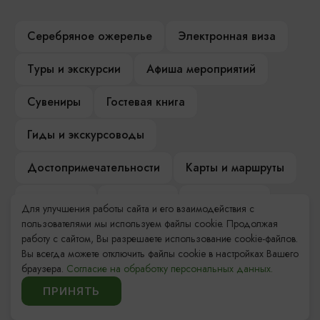
Серебряное ожерелье
Электронная виза
Туры и экскурсии
Афиша мероприятий
Сувениры
Гостевая книга
Гиды и экскурсоводы
Достопримечательности
Карты и маршруты
Рестораны
Гостиницы
Как доехать
Для улучшения работы сайта и его взаимодействия с
пользователями мы используем файлы cookie. Продолжая
Компас Балтийской кухни
работу с сайтом, Вы разрешаете использование cookie-файлов.
Вы всегда можете отключить файлы cookie в настройках Вашего
Настоящий Калининградец
Музеи
браузера.
Согласие на обработку персональных данных.
ПРИНЯТЬ