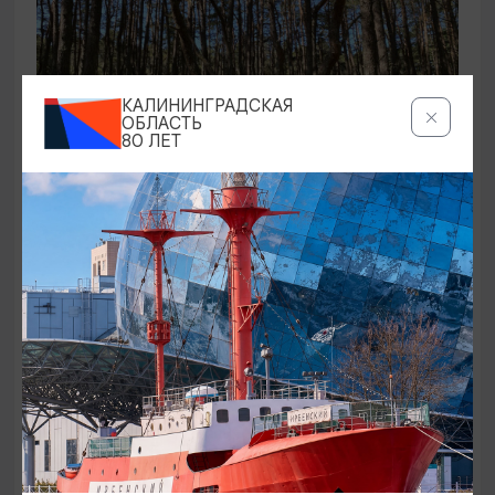
КАЛИНИНГРАДСКАЯ
ОБЛАСТЬ
80 ЛЕТ
ЭКСКУРСИИ УЧРЕЖДЕНИЙ КУЛЬТУРЫ
Аудиоспектакль «Истории Куршской
косы»
01.02.2026 - 31.12.2026, 13:00
Куршская коса
ОТ 2500₽