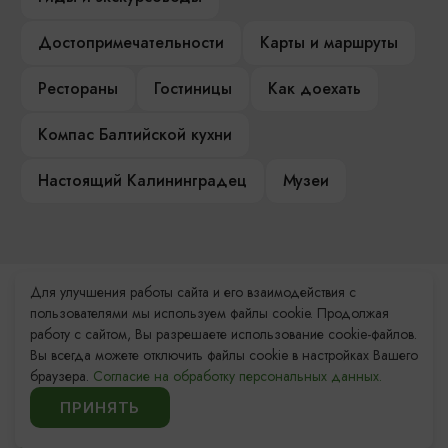
Достопримечательности
Карты и маршруты
Рестораны
Гостиницы
Как доехать
Компас Балтийской кухни
Настоящий Калининградец
Музеи
Для улучшения работы сайта и его взаимодействия с
Контакты Туристского
пользователями мы используем файлы cookie. Продолжая
информационного центра
работу с сайтом, Вы разрешаете использование cookie-файлов.
Вы всегда можете отключить файлы cookie в настройках Вашего
+7 (4012) 555-200
браузера.
Согласие на обработку персональных данных.
ПРИНЯТЬ
8 (800) 200-55-39