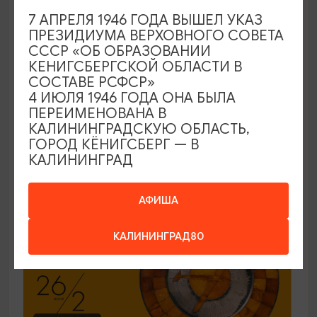
7 АПРЕЛЯ 1946 ГОДА ВЫШЕЛ УКАЗ
ЭКСКУРСИИ УЧРЕЖДЕНИЙ КУЛЬТУРЫ
ПРЕЗИДИУМА ВЕРХОВНОГО СОВЕТА
СССР «ОБ ОБРАЗОВАНИИ
Код города. История в символах
КЕНИГСБЕРГСКОЙ ОБЛАСТИ В
СОСТАВЕ РСФСР»
25.06.2026 - 30.09.2026, ПН-ПТ в 12:00
4 ИЮЛЯ 1946 ГОДА ОНА БЫЛА
Калининград, Музей янтаря
ПЕРЕИМЕНОВАНА В
КАЛИНИНГРАДСКУЮ ОБЛАСТЬ,
ГОРОД КЁНИГСБЕРГ — В
КАЛИНИНГРАД
ОТ 150₽
ПУШКИНСКАЯ КАРТА
АФИША
КАЛИНИНГРАД80