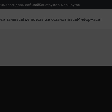
изм
Календарь событий
Конструктор маршрутов
ем заняться
Где поесть
Где остановиться
Информация