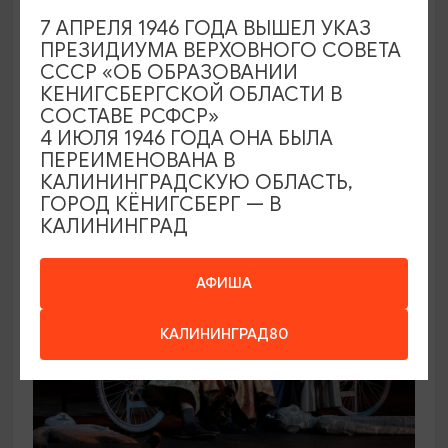
7 АПРЕЛЯ 1946 ГОДА ВЫШЕЛ УКАЗ
КОНЦЕРТЫ
ПРЕЗИДИУМА ВЕРХОВНОГО СОВЕТА
СССР «ОБ ОБРАЗОВАНИИ
Игорь Саруханов
КЕНИГСБЕРГСКОЙ ОБЛАСТИ В
СОСТАВЕ РСФСР»
19.09.2026 18:00
4 ИЮЛЯ 1946 ГОДА ОНА БЫЛА
Светлогорск, Театр эстрады «Янтарь-холл»
ПЕРЕИМЕНОВАНА В
КАЛИНИНГРАДСКУЮ ОБЛАСТЬ,
ГОРОД КЁНИГСБЕРГ — В
КАЛИНИНГРАД
ОТ 500₽
ПУШКИНСКАЯ КАРТА
АФИША
КАЛИНИНГРАД80