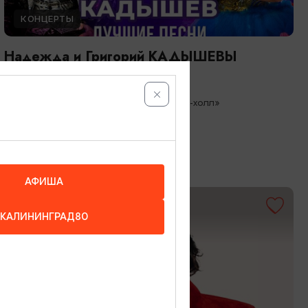
КОНЦЕРТЫ
Надежда и Григорий КАДЫШЕВЫ
26.08.2026 19:00
Светлогорск, Театр эстрады «Янтарь-холл»
АФИША
ОТ 3500₽
КАЛИНИНГРАД80