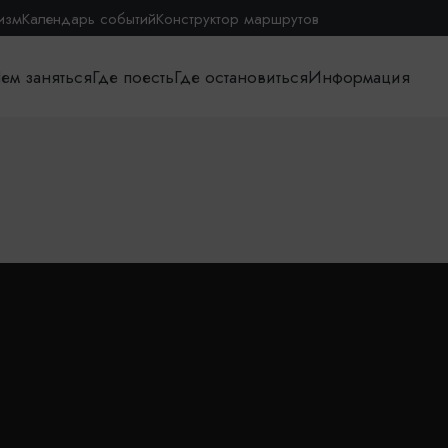
изм
Календарь событий
Конструктор маршрутов
ем заняться
Где поесть
Где остановиться
Информация