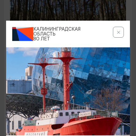
КАЛИНИНГРАДСКАЯ
ОБЛАСТЬ
80 ЛЕТ
ЭКСКУРСИИ УЧРЕЖДЕНИЙ КУЛЬТУРЫ
Аудиоспектакль «Истории Куршской
косы»
01.02.2026 - 31.12.2026, 13:00
Куршская коса
ОТ 2500₽