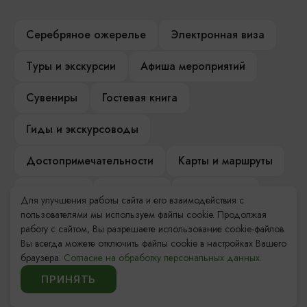
Серебряное ожерелье
Электронная виза
Туры и экскурсии
Афиша мероприятий
Сувениры
Гостевая книга
Гиды и экскурсоводы
Достопримечательности
Карты и маршруты
Рестораны
Гостиницы
Как доехать
Для улучшения работы сайта и его взаимодействия с
пользователями мы используем файлы cookie. Продолжая
Компас Балтийской кухни
работу с сайтом, Вы разрешаете использование cookie-файлов.
Вы всегда можете отключить файлы cookie в настройках Вашего
Настоящий Калининградец
Музеи
браузера.
Согласие на обработку персональных данных.
ПРИНЯТЬ