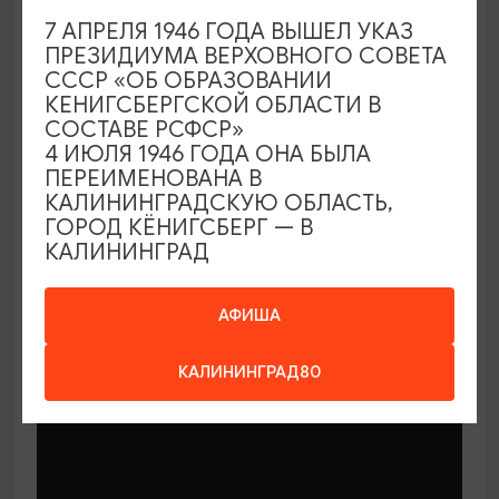
7 АПРЕЛЯ 1946 ГОДА ВЫШЕЛ УКАЗ
ПРЕЗИДИУМА ВЕРХОВНОГО СОВЕТА
СССР «ОБ ОБРАЗОВАНИИ
КЕНИГСБЕРГСКОЙ ОБЛАСТИ В
СОСТАВЕ РСФСР»
МАСТЕР-КЛАССЫ
4 ИЮЛЯ 1946 ГОДА ОНА БЫЛА
ПЕРЕИМЕНОВАНА В
КАЛИНИНГРАДСКУЮ ОБЛАСТЬ,
Мастер-классы по керамике Елены
ГОРОД КЁНИГСБЕРГ — В
Бодяковой
КАЛИНИНГРАД
03.02.2026 - 29.12.2026, вторник в 16:00
Калининград, ул. Баранова, 45
АФИША
КАЛИНИНГРАД80
ОТ 200₽