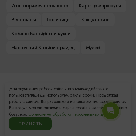
Достопримечательности
Карты и маршруты
Рестораны
Гостиницы
Как доехать
Компас Балтийской кухни
Настоящий Калининградец
Музеи
Контакты Туристского
Для улучшения работы сайта и его взаимодействия с
информационного центра
пользователями мы используем файлы cookie. Продолжая
работу с сайтом, Вы разрешаете использование cookie-файлов.
+7 (4012) 555-200
Вы всегда можете отключить файлы cookie в настройках Вашего
браузера.
Согласие на обработку персональных данных.
8 (800) 200-55-39
ПРИНЯТЬ
info@visit-kaliningrad.ru