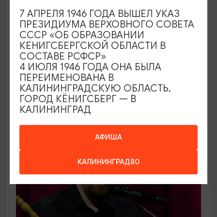
КОНЦЕРТЫ
7 АПРЕЛЯ 1946 ГОДА ВЫШЕЛ УКАЗ
ПРЕЗИДИУМА ВЕРХОВНОГО СОВЕТА
Открытие сезона 2026-2027 в
СССР «ОБ ОБРАЗОВАНИИ
Калининградской областной
КЕНИГСБЕРГСКОЙ ОБЛАСТИ В
филармонии
СОСТАВЕ РСФСР»
4 ИЮЛЯ 1946 ГОДА ОНА БЫЛА
06.09.2026 12:00
ПЕРЕИМЕНОВАНА В
Калининград, Калининградская областная
КАЛИНИНГРАДСКУЮ ОБЛАСТЬ,
ГОРОД КЁНИГСБЕРГ — В
филармония им. Е.Ф. Светланова
КАЛИНИНГРАД
ОТ 1000₽
АФИША
КАЛИНИНГРАД80