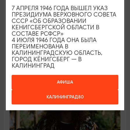
7 АПРЕЛЯ 1946 ГОДА ВЫШЕЛ УКАЗ
СПЕКТАКЛИ
ПРЕЗИДИУМА ВЕРХОВНОГО СОВЕТА
СССР «ОБ ОБРАЗОВАНИИ
Вишнёвый сад
КЕНИГСБЕРГСКОЙ ОБЛАСТИ В
СОСТАВЕ РСФСР»
18.09.2026 19:00
4 ИЮЛЯ 1946 ГОДА ОНА БЫЛА
Калининград, Калининградский областной
ПЕРЕИМЕНОВАНА В
драматический театр
КАЛИНИНГРАДСКУЮ ОБЛАСТЬ,
ГОРОД КЁНИГСБЕРГ — В
КАЛИНИНГРАД
ОТ 1750₽
АФИША
КАЛИНИНГРАД80