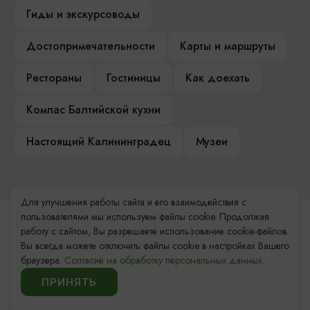
Гиды и экскурсоводы
Достопримечательности
Карты и маршруты
Рестораны
Гостиницы
Как доехать
Компас Балтийской кухни
Настоящий Калининградец
Музеи
Для улучшения работы сайта и его взаимодействия с
пользователями мы используем файлы cookie. Продолжая
Контакты Туристского
работу с сайтом, Вы разрешаете использование cookie-файлов.
информационного центра
Вы всегда можете отключить файлы cookie в настройках Вашего
браузера.
Согласие на обработку персональных данных.
+7 (4012) 555-200
ПРИНЯТЬ
8 (800) 200-55-39