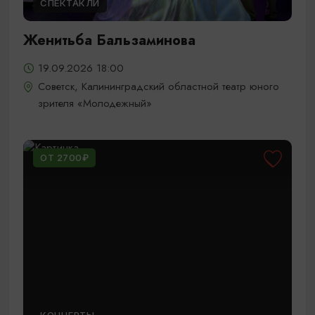
СПЕКТАКЛИ
Женитьба Бальзаминова
19.09.2026 18:00
Советск, Калининградский областной театр юного
зрителя «Молодежный»
ОТ 2700₽