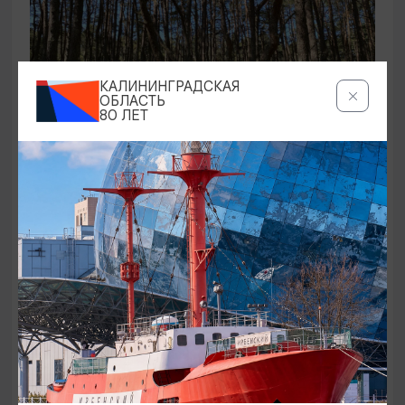
КАЛИНИНГРАДСКАЯ
ОБЛАСТЬ
80 ЛЕТ
ЭКСКУРСИИ УЧРЕЖДЕНИЙ КУЛЬТУРЫ
Аудиоспектакль «Истории Куршской
косы»
01.02.2026 - 31.12.2026, 13:00
Куршская коса
ОТ 2500₽