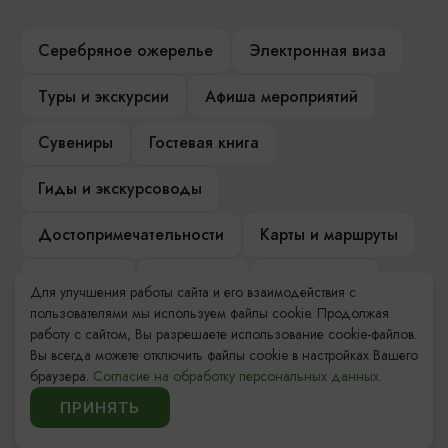
Серебряное ожерелье
Электронная виза
Туры и экскурсии
Афиша мероприятий
Сувениры
Гостевая книга
Гиды и экскурсоводы
Достопримечательности
Карты и маршруты
Рестораны
Гостиницы
Как доехать
Для улучшения работы сайта и его взаимодействия с
пользователями мы используем файлы cookie. Продолжая
Компас Балтийской кухни
работу с сайтом, Вы разрешаете использование cookie-файлов.
Вы всегда можете отключить файлы cookie в настройках Вашего
Настоящий Калининградец
Музеи
браузера.
Согласие на обработку персональных данных.
ПРИНЯТЬ