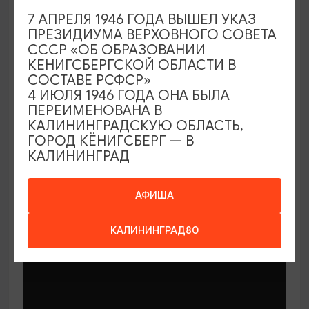
7 АПРЕЛЯ 1946 ГОДА ВЫШЕЛ УКАЗ
ПРЕЗИДИУМА ВЕРХОВНОГО СОВЕТА
СССР «ОБ ОБРАЗОВАНИИ
КЕНИГСБЕРГСКОЙ ОБЛАСТИ В
СОСТАВЕ РСФСР»
МАСТЕР-КЛАССЫ
4 ИЮЛЯ 1946 ГОДА ОНА БЫЛА
ПЕРЕИМЕНОВАНА В
КАЛИНИНГРАДСКУЮ ОБЛАСТЬ,
Мастер-классы по керамике Елены
ГОРОД КЁНИГСБЕРГ — В
Бодяковой
КАЛИНИНГРАД
03.02.2026 - 29.12.2026, вторник в 16:00
Калининград, ул. Баранова, 45
АФИША
КАЛИНИНГРАД80
ОТ 200₽