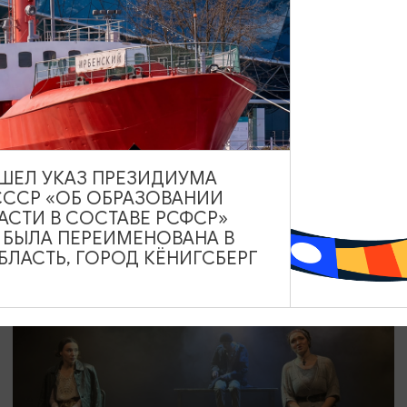
СПЕКТАКЛИ
Пижама на шестерых
16.09.2026 19:00
Калининград, Калининградский областной
драматический театр
ВЫШЕЛ УКАЗ ПРЕЗИДИУМА
СССР «ОБ ОБРАЗОВАНИИ
АСТИ В СОСТАВЕ РСФСР»
А БЫЛА ПЕРЕИМЕНОВАНА В
ОТ 800₽
ЛАСТЬ, ГОРОД КЁНИГСБЕРГ