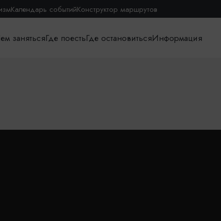
изм
Календарь событий
Конструктор маршрутов
ем заняться
Где поесть
Где остановиться
Информация