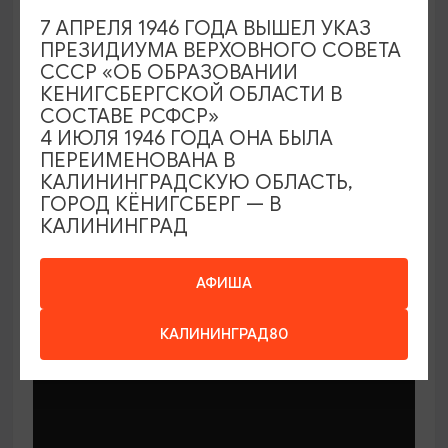
7 АПРЕЛЯ 1946 ГОДА ВЫШЕЛ УКАЗ
ПРЕЗИДИУМА ВЕРХОВНОГО СОВЕТА
СССР «ОБ ОБРАЗОВАНИИ
КЕНИГСБЕРГСКОЙ ОБЛАСТИ В
СОСТАВЕ РСФСР»
МАСТЕР-КЛАССЫ
4 ИЮЛЯ 1946 ГОДА ОНА БЫЛА
ПЕРЕИМЕНОВАНА В
КАЛИНИНГРАДСКУЮ ОБЛАСТЬ,
Мастер-классы по керамике Елены
ГОРОД КЁНИГСБЕРГ — В
Бодяковой
КАЛИНИНГРАД
03.02.2026 - 29.12.2026, вторник в 16:00
Калининград, ул. Баранова, 45
АФИША
КАЛИНИНГРАД80
ОТ 200₽