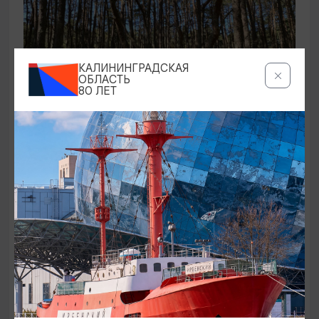
КАЛИНИНГРАДСКАЯ
ОБЛАСТЬ
80 ЛЕТ
ЭКСКУРСИИ УЧРЕЖДЕНИЙ КУЛЬТУРЫ
Аудиоспектакль «Истории Куршской
косы»
01.02.2026 - 31.12.2026, 13:00
Куршская коса
ОТ 2500₽