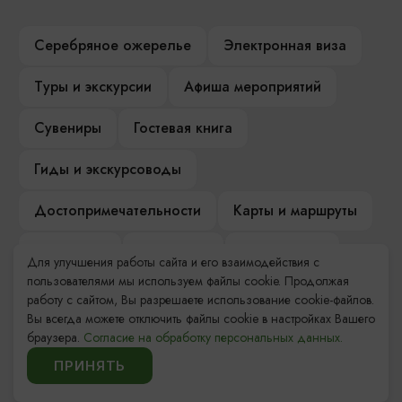
Серебряное ожерелье
Электронная виза
Туры и экскурсии
Афиша мероприятий
Сувениры
Гостевая книга
Гиды и экскурсоводы
Достопримечательности
Карты и маршруты
Рестораны
Гостиницы
Как доехать
Для улучшения работы сайта и его взаимодействия с
пользователями мы используем файлы cookie. Продолжая
Компас Балтийской кухни
работу с сайтом, Вы разрешаете использование cookie-файлов.
Вы всегда можете отключить файлы cookie в настройках Вашего
Настоящий Калининградец
Музеи
браузера.
Согласие на обработку персональных данных.
ПРИНЯТЬ