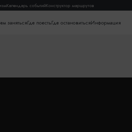
изм
Календарь событий
Конструктор маршрутов
ем заняться
Где поесть
Где остановиться
Информация