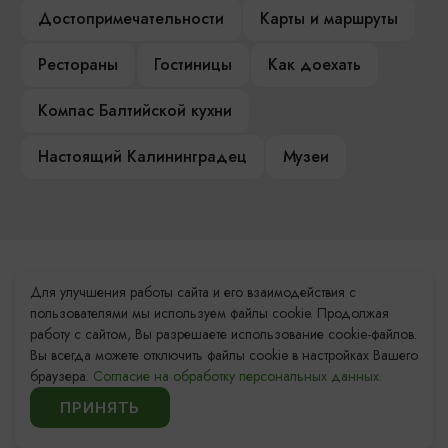
Достопримечательности
Карты и маршруты
Рестораны
Гостиницы
Как доехать
Компас Балтийской кухни
Настоящий Калининградец
Музеи
Контакты Туристского
Для улучшения работы сайта и его взаимодействия с
информационного центра
пользователями мы используем файлы cookie. Продолжая
работу с сайтом, Вы разрешаете использование cookie-файлов.
+7 (4012) 555-200
Вы всегда можете отключить файлы cookie в настройках Вашего
браузера.
Согласие на обработку персональных данных.
8 (800) 200-55-39
ПРИНЯТЬ
info@visit-kaliningrad.ru