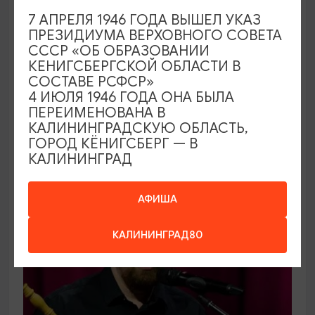
КОНЦЕРТЫ
7 АПРЕЛЯ 1946 ГОДА ВЫШЕЛ УКАЗ
ПРЕЗИДИУМА ВЕРХОВНОГО СОВЕТА
Открытие сезона 2026-2027 в
СССР «ОБ ОБРАЗОВАНИИ
Калининградской областной
КЕНИГСБЕРГСКОЙ ОБЛАСТИ В
филармонии
СОСТАВЕ РСФСР»
4 ИЮЛЯ 1946 ГОДА ОНА БЫЛА
06.09.2026 12:00
ПЕРЕИМЕНОВАНА В
Калининград, Калининградская областная
КАЛИНИНГРАДСКУЮ ОБЛАСТЬ,
ГОРОД КЁНИГСБЕРГ — В
филармония им. Е.Ф. Светланова
КАЛИНИНГРАД
ОТ 1000₽
АФИША
КАЛИНИНГРАД80