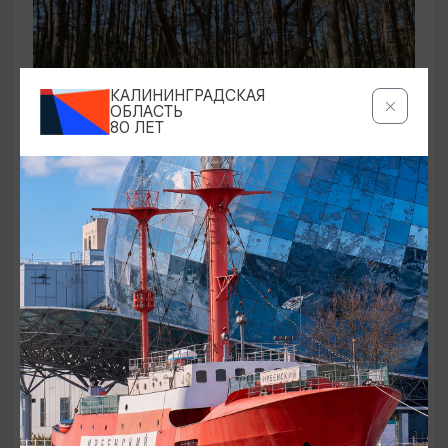
КАЛИНИНГРАДСКАЯ
ОБЛАСТЬ
80 ЛЕТ
ЭКСКУРСИИ УЧРЕЖДЕНИЙ КУЛЬТУРЫ
Аудиоспектакль «Истории Куршской
косы»
01.02.2026 - 31.12.2026, 13:00
Куршская коса
ОТ 2500₽