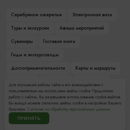
Серебряное ожерелье
Электронная виза
Туры и экскурсии
Афиша мероприятий
Сувениры
Гостевая книга
Гиды и экскурсоводы
Достопримечательности
Карты и маршруты
Рестораны
Гостиницы
Как доехать
Для улучшения работы сайта и его взаимодействия с
пользователями мы используем файлы cookie. Продолжая
Компас Балтийской кухни
работу с сайтом, Вы разрешаете использование cookie-файлов.
Вы всегда можете отключить файлы cookie в настройках Вашего
Настоящий Калининградец
Музеи
браузера.
Согласие на обработку персональных данных.
ПРИНЯТЬ