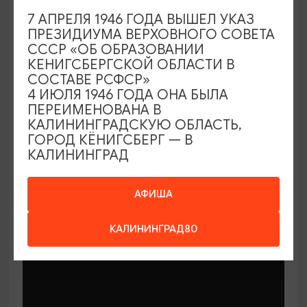
7 АПРЕЛЯ 1946 ГОДА ВЫШЕЛ УКАЗ
ПРЕЗИДИУМА ВЕРХОВНОГО СОВЕТА
СССР «ОБ ОБРАЗОВАНИИ
КЕНИГСБЕРГСКОЙ ОБЛАСТИ В
СОСТАВЕ РСФСР»
МАСТЕР-КЛАССЫ
4 ИЮЛЯ 1946 ГОДА ОНА БЫЛА
ПЕРЕИМЕНОВАНА В
КАЛИНИНГРАДСКУЮ ОБЛАСТЬ,
Мастер-классы по керамике Елены
ГОРОД КЁНИГСБЕРГ — В
Бодяковой
КАЛИНИНГРАД
03.02.2026 - 29.12.2026, вторник в 16:00
Калининград, ул. Баранова, 45
АФИША
КАЛИНИНГРАД80
ОТ 200₽