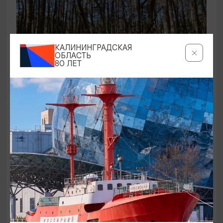
КАЛИНИНГРАДСКАЯ
ОБЛАСТЬ
80 ЛЕТ
ЭКСКУРСИИ УЧРЕЖДЕНИЙ КУЛЬТУРЫ
Аудиоспектакль «Истории Куршской
косы»
01.02.2026 - 31.12.2026, 13:00
Куршская коса
ОТ 2500₽