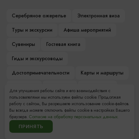
Серебряное ожерелье
Электронная виза
Туры и экскурсии
Афиша мероприятий
Сувениры
Гостевая книга
Гиды и экскурсоводы
Достопримечательности
Карты и маршруты
Рестораны
Гостиницы
Как доехать
Для улучшения работы сайта и его взаимодействия с
пользователями мы используем файлы cookie. Продолжая
Компас Балтийской кухни
работу с сайтом, Вы разрешаете использование cookie-файлов.
Вы всегда можете отключить файлы cookie в настройках Вашего
Настоящий Калининградец
Музеи
браузера.
Согласие на обработку персональных данных.
ПРИНЯТЬ