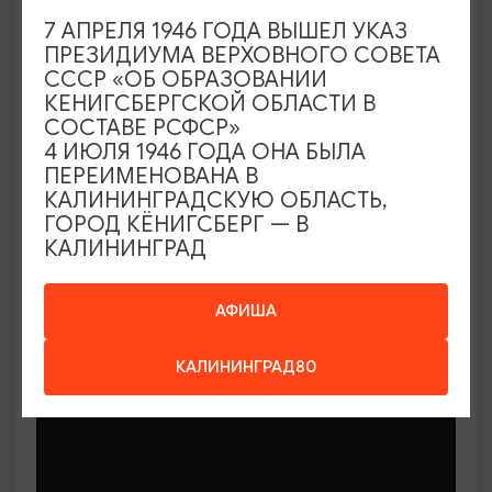
7 АПРЕЛЯ 1946 ГОДА ВЫШЕЛ УКАЗ
ПРЕЗИДИУМА ВЕРХОВНОГО СОВЕТА
СССР «ОБ ОБРАЗОВАНИИ
КЕНИГСБЕРГСКОЙ ОБЛАСТИ В
СОСТАВЕ РСФСР»
МАСТЕР-КЛАССЫ
4 ИЮЛЯ 1946 ГОДА ОНА БЫЛА
ПЕРЕИМЕНОВАНА В
КАЛИНИНГРАДСКУЮ ОБЛАСТЬ,
Мастер-классы по керамике Елены
ГОРОД КЁНИГСБЕРГ — В
Бодяковой
КАЛИНИНГРАД
03.02.2026 - 29.12.2026, вторник в 16:00
Калининград, ул. Баранова, 45
АФИША
КАЛИНИНГРАД80
ОТ 200₽