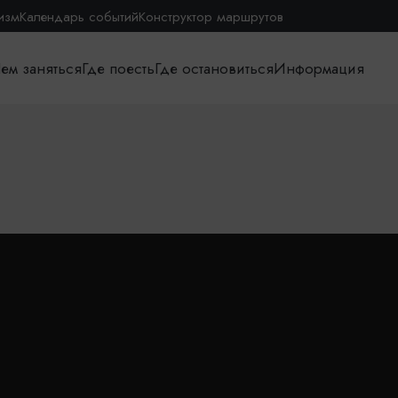
изм
Календарь событий
Конструктор маршрутов
ем заняться
Где поесть
Где остановиться
Информация