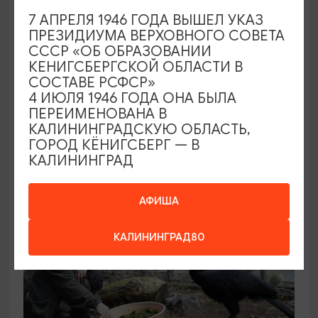
7 АПРЕЛЯ 1946 ГОДА ВЫШЕЛ УКАЗ
ПРЕЗИДИУМА ВЕРХОВНОГО СОВЕТА
КОНЦЕРТЫ
СССР «ОБ ОБРАЗОВАНИИ
КЕНИГСБЕРГСКОЙ ОБЛАСТИ В
Звучащие сады
СОСТАВЕ РСФСР»
4 ИЮЛЯ 1946 ГОДА ОНА БЫЛА
09.08.2026 18:00
ПЕРЕИМЕНОВАНА В
Калининград, Собор на острове Канта
КАЛИНИНГРАДСКУЮ ОБЛАСТЬ,
ГОРОД КЁНИГСБЕРГ — В
КАЛИНИНГРАД
ОТ 500₽
АФИША
КАЛИНИНГРАД80