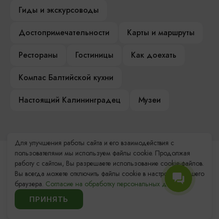
Гиды и экскурсоводы
Достопримечательности
Карты и маршруты
Рестораны
Гостиницы
Как доехать
Компас Балтийской кухни
Настоящий Калининградец
Музеи
Для улучшения работы сайта и его взаимодействия с
пользователями мы используем файлы cookie. Продолжая
Контакты Туристского
работу с сайтом, Вы разрешаете использование cookie-файлов.
информационного центра
Вы всегда можете отключить файлы cookie в настройках Вашего
браузера.
Согласие на обработку персональных данных.
+7 (4012) 555-200
ПРИНЯТЬ
8 (800) 200-55-39