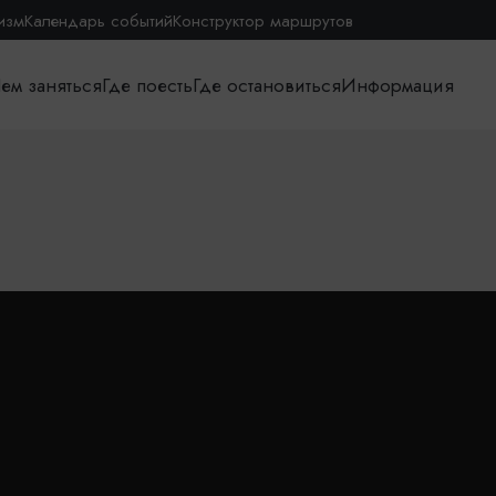
изм
Календарь событий
Конструктор маршрутов
ем заняться
Где поесть
Где остановиться
Информация