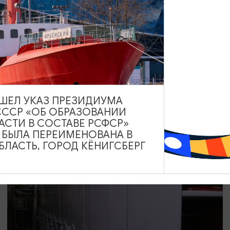
КОНЦЕРТЫ
Под небом Италии
08.08.2026 17:00
Калининград, Калининградский областной историко-
художественный музей
ВЫШЕЛ УКАЗ ПРЕЗИДИУМА
СССР «ОБ ОБРАЗОВАНИИ
АСТИ В СОСТАВЕ РСФСР»
А БЫЛА ПЕРЕИМЕНОВАНА В
ОТ 1000₽
ЛАСТЬ, ГОРОД КЁНИГСБЕРГ