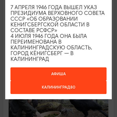
7 АПРЕЛЯ 1946 ГОДА ВЫШЕЛ УКАЗ
ПРЕЗИДИУМА ВЕРХОВНОГО СОВЕТА
КОНЦЕРТЫ
СССР «ОБ ОБРАЗОВАНИИ
КЕНИГСБЕРГСКОЙ ОБЛАСТИ В
Звучащие сады
СОСТАВЕ РСФСР»
4 ИЮЛЯ 1946 ГОДА ОНА БЫЛА
09.08.2026 18:00
ПЕРЕИМЕНОВАНА В
Калининград, Собор на острове Канта
КАЛИНИНГРАДСКУЮ ОБЛАСТЬ,
ГОРОД КЁНИГСБЕРГ — В
КАЛИНИНГРАД
ОТ 500₽
АФИША
КАЛИНИНГРАД80