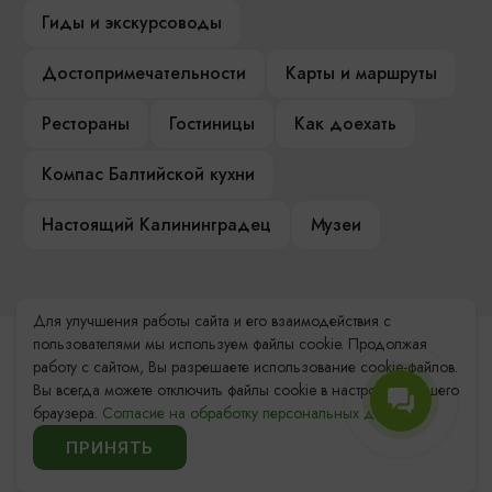
Гиды и экскурсоводы
Достопримечательности
Карты и маршруты
Рестораны
Гостиницы
Как доехать
Компас Балтийской кухни
Настоящий Калининградец
Музеи
Для улучшения работы сайта и его взаимодействия с
пользователями мы используем файлы cookie. Продолжая
Контакты Туристского
работу с сайтом, Вы разрешаете использование cookie-файлов.
информационного центра
Вы всегда можете отключить файлы cookie в настройках Вашего
браузера.
Согласие на обработку персональных данных.
+7 (4012) 555-200
ПРИНЯТЬ
8 (800) 200-55-39