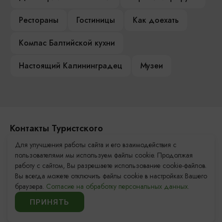
Рестораны
Гостиницы
Как доехать
Компас Балтийской кухни
Настоящий Калининградец
Музеи
Контакты Туристского
информационного центра
Для улучшения работы сайта и его взаимодействия с
пользователями мы используем файлы cookie. Продолжая
+7 (4012) 555-200
работу с сайтом, Вы разрешаете использование cookie-файлов.
Вы всегда можете отключить файлы cookie в настройках Вашего
8 (800) 200-55-39
браузера.
Согласие на обработку персональных данных.
info@visit-kaliningrad.ru
ПРИНЯТЬ