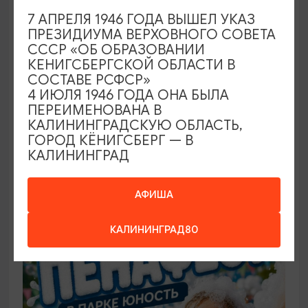
7 АПРЕЛЯ 1946 ГОДА ВЫШЕЛ УКАЗ
ПРЕЗИДИУМА ВЕРХОВНОГО СОВЕТА
САМОЕ ИНТЕРЕСНОЕ
СССР «ОБ ОБРАЗОВАНИИ
КЕНИГСБЕРГСКОЙ ОБЛАСТИ В
Фестиваль викингов Кауп (Большой
СОСТАВЕ РСФСР»
Кауп)
4 ИЮЛЯ 1946 ГОДА ОНА БЫЛА
ПЕРЕИМЕНОВАНА В
08.08.2026 - 09.08.2026, 13:00-22:00 (сб), 12:00-
КАЛИНИНГРАДСКУЮ ОБЛАСТЬ,
17:00 (вс)
ГОРОД КЁНИГСБЕРГ — В
КАЛИНИНГРАД
Зеленоградск, Поселение викингов «Кауп»
АФИША
БЕСПЛАТНО
КАЛИНИНГРАД80