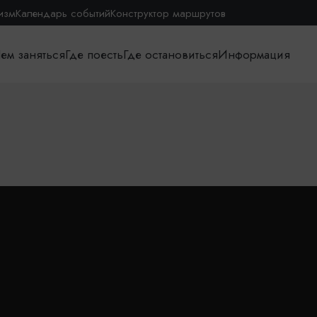
изм
Календарь событий
Конструктор маршрутов
ем заняться
Где поесть
Где остановиться
Информация