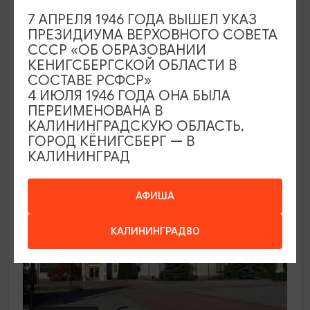
7 АПРЕЛЯ 1946 ГОДА ВЫШЕЛ УКАЗ
Семейный клуб выходного дня в
ПРЕЗИДИУМА ВЕРХОВНОГО СОВЕТА
Морском выставочном центре
СССР «ОБ ОБРАЗОВАНИИ
КЕНИГСБЕРГСКОЙ ОБЛАСТИ В
19.07.2026 - 30.08.2026, СБ 12:00, 13:00
СОСТАВЕ РСФСР»
Светлогорск, Морской выставочный центр г.
4 ИЮЛЯ 1946 ГОДА ОНА БЫЛА
Светлогорск
ПЕРЕИМЕНОВАНА В
КАЛИНИНГРАДСКУЮ ОБЛАСТЬ,
ГОРОД КЁНИГСБЕРГ — В
КАЛИНИНГРАД
АФИША
КАЛИНИНГРАД80