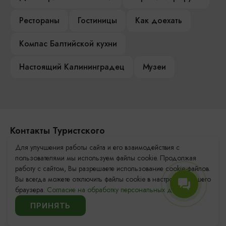
Рестораны
Гостиницы
Как доехать
Компас Балтийской кухни
Настоящий Калининградец
Музеи
Контакты Туристского
информационного центра
Для улучшения работы сайта и его взаимодействия с
пользователями мы используем файлы cookie. Продолжая
+7 (4012) 555-200
работу с сайтом, Вы разрешаете использование cookie-файлов.
Вы всегда можете отключить файлы cookie в настройках Вашего
8 (800) 200-55-39
браузера.
Согласие на обработку персональных данных.
info@visit-kaliningrad.ru
ПРИНЯТЬ