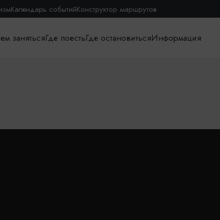
изм
Календарь событий
Конструктор маршрутов
ем заняться
Где поесть
Где остановиться
Информация