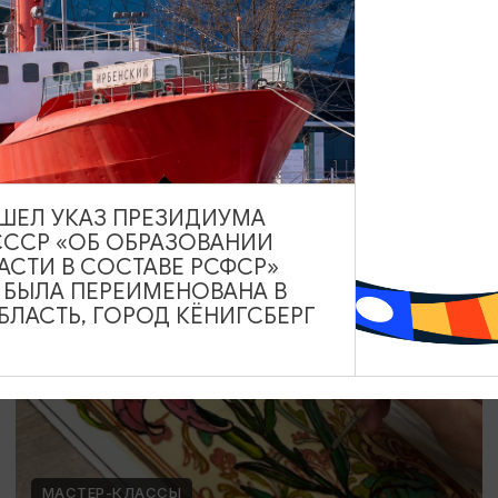
Мозаика в технике Тренкадис
19.07.2026 - 28.08.2026, 10:00, 18:00
Калининград, Студия «Стёкла»
ВЫШЕЛ УКАЗ ПРЕЗИДИУМА
СССР «ОБ ОБРАЗОВАНИИ
ОТ 2200₽
АСТИ В СОСТАВЕ РСФСР»
А БЫЛА ПЕРЕИМЕНОВАНА В
ЛАСТЬ, ГОРОД КЁНИГСБЕРГ
МАСТЕР-КЛАССЫ