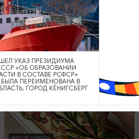
Мозаика в технике Тренкадис
19.07.2026 - 28.08.2026, 10:00, 18:00
Калининград, Студия «Стёкла»
ВЫШЕЛ УКАЗ ПРЕЗИДИУМА
СССР «ОБ ОБРАЗОВАНИИ
ОТ 2200₽
АСТИ В СОСТАВЕ РСФСР»
А БЫЛА ПЕРЕИМЕНОВАНА В
ЛАСТЬ, ГОРОД КЁНИГСБЕРГ
МАСТЕР-КЛАССЫ