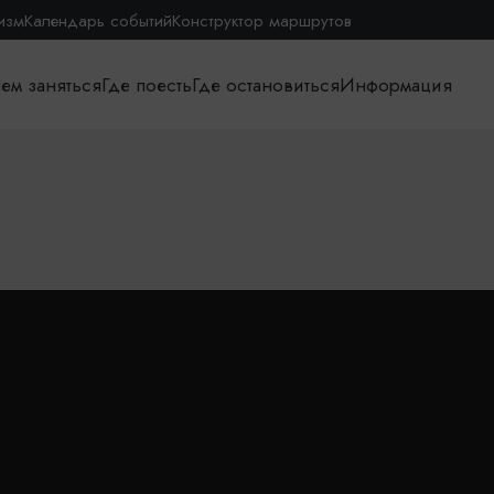
изм
Календарь событий
Конструктор маршрутов
ем заняться
Где поесть
Где остановиться
Информация