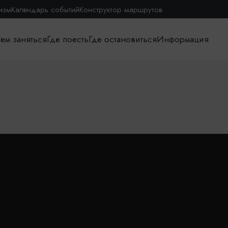
изм
Календарь событий
Конструктор маршрутов
ем заняться
Где поесть
Где остановиться
Информация