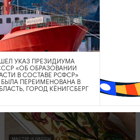
Мозаика в технике Тренкадис
19.07.2026 - 28.08.2026, 10:00, 18:00
Калининград, Студия «Стёкла»
ВЫШЕЛ УКАЗ ПРЕЗИДИУМА
СССР «ОБ ОБРАЗОВАНИИ
ОТ 2200₽
АСТИ В СОСТАВЕ РСФСР»
А БЫЛА ПЕРЕИМЕНОВАНА В
ЛАСТЬ, ГОРОД КЁНИГСБЕРГ
МАСТЕР-КЛАССЫ