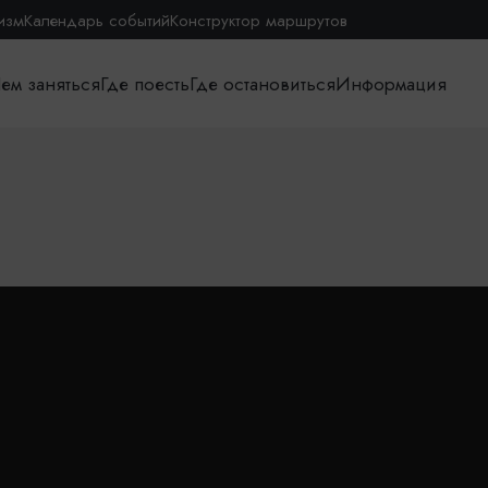
изм
Календарь событий
Конструктор маршрутов
ем заняться
Где поесть
Где остановиться
Информация