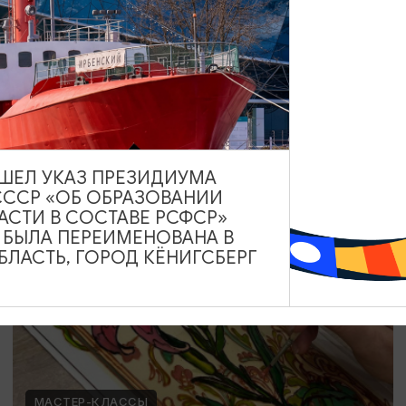
Мозаика в технике Тренкадис
19.07.2026 - 28.08.2026, 10:00, 18:00
Калининград, Студия «Стёкла»
ВЫШЕЛ УКАЗ ПРЕЗИДИУМА
СССР «ОБ ОБРАЗОВАНИИ
ОТ 2200₽
АСТИ В СОСТАВЕ РСФСР»
А БЫЛА ПЕРЕИМЕНОВАНА В
ЛАСТЬ, ГОРОД КЁНИГСБЕРГ
МАСТЕР-КЛАССЫ