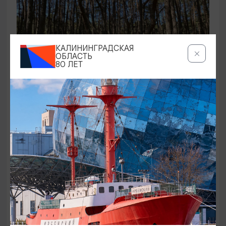
КАЛИНИНГРАДСКАЯ
ОБЛАСТЬ
80 ЛЕТ
ЭКСКУРСИИ УЧРЕЖДЕНИЙ КУЛЬТУРЫ
Аудиоспектакль «Истории Куршской
косы»
01.02.2026 - 31.12.2026, 13:00
Куршская коса
ОТ 2500₽