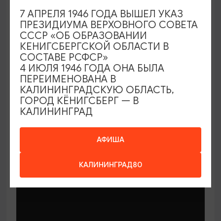
7 АПРЕЛЯ 1946 ГОДА ВЫШЕЛ УКАЗ
ПРЕЗИДИУМА ВЕРХОВНОГО СОВЕТА
СССР «ОБ ОБРАЗОВАНИИ
КЕНИГСБЕРГСКОЙ ОБЛАСТИ В
СОСТАВЕ РСФСР»
МАСТЕР-КЛАССЫ
4 ИЮЛЯ 1946 ГОДА ОНА БЫЛА
ПЕРЕИМЕНОВАНА В
КАЛИНИНГРАДСКУЮ ОБЛАСТЬ,
Мастер-классы по керамике Елены
ГОРОД КЁНИГСБЕРГ — В
Бодяковой
КАЛИНИНГРАД
03.02.2026 - 29.12.2026, вторник в 16:00
Калининград, ул. Баранова, 45
АФИША
КАЛИНИНГРАД80
ОТ 200₽