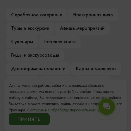
Серебряное ожерелье
Электронная виза
Туры и экскурсии
Афиша мероприятий
Сувениры
Гостевая книга
Гиды и экскурсоводы
Достопримечательности
Карты и маршруты
Рестораны
Гостиницы
Как доехать
Для улучшения работы сайта и его взаимодействия с
пользователями мы используем файлы cookie. Продолжая
Компас Балтийской кухни
работу с сайтом, Вы разрешаете использование cookie-файлов.
Вы всегда можете отключить файлы cookie в настройках Вашего
Настоящий Калининградец
Музеи
браузера.
Согласие на обработку персональных данных.
ПРИНЯТЬ