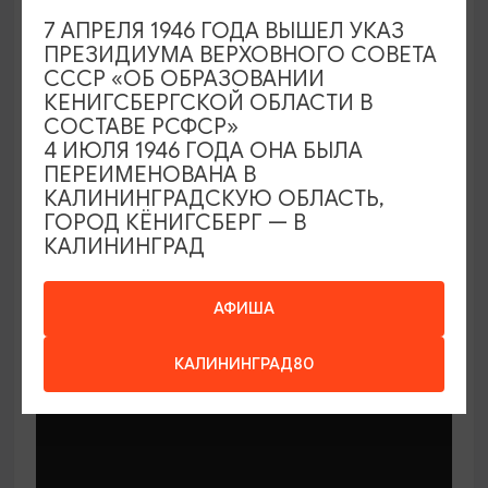
7 АПРЕЛЯ 1946 ГОДА ВЫШЕЛ УКАЗ
ПРЕЗИДИУМА ВЕРХОВНОГО СОВЕТА
СССР «ОБ ОБРАЗОВАНИИ
КЕНИГСБЕРГСКОЙ ОБЛАСТИ В
СОСТАВЕ РСФСР»
МАСТЕР-КЛАССЫ
4 ИЮЛЯ 1946 ГОДА ОНА БЫЛА
ПЕРЕИМЕНОВАНА В
КАЛИНИНГРАДСКУЮ ОБЛАСТЬ,
Мастер-классы по керамике Елены
ГОРОД КЁНИГСБЕРГ — В
Бодяковой
КАЛИНИНГРАД
03.02.2026 - 29.12.2026, вторник в 16:00
Калининград, ул. Баранова, 45
АФИША
КАЛИНИНГРАД80
ОТ 200₽