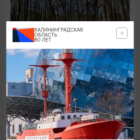
КАЛИНИНГРАДСКАЯ
ОБЛАСТЬ
80 ЛЕТ
ЭКСКУРСИИ УЧРЕЖДЕНИЙ КУЛЬТУРЫ
Аудиоспектакль «Истории Куршской
косы»
01.02.2026 - 31.12.2026, 13:00
Куршская коса
ОТ 2500₽