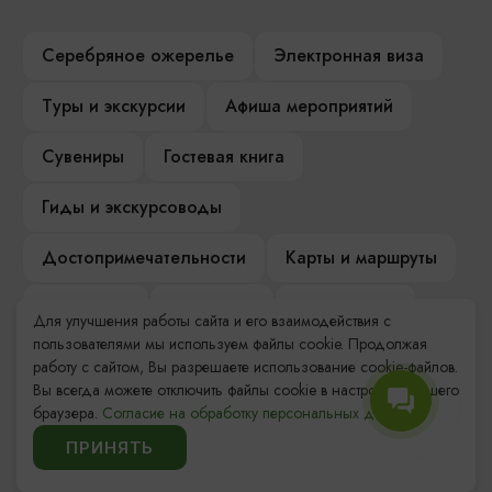
Серебряное ожерелье
Электронная виза
Туры и экскурсии
Афиша мероприятий
Сувениры
Гостевая книга
Гиды и экскурсоводы
Достопримечательности
Карты и маршруты
Рестораны
Гостиницы
Как доехать
Для улучшения работы сайта и его взаимодействия с
пользователями мы используем файлы cookie. Продолжая
Компас Балтийской кухни
работу с сайтом, Вы разрешаете использование cookie-файлов.
Вы всегда можете отключить файлы cookie в настройках Вашего
Настоящий Калининградец
Музеи
браузера.
Согласие на обработку персональных данных.
ПРИНЯТЬ