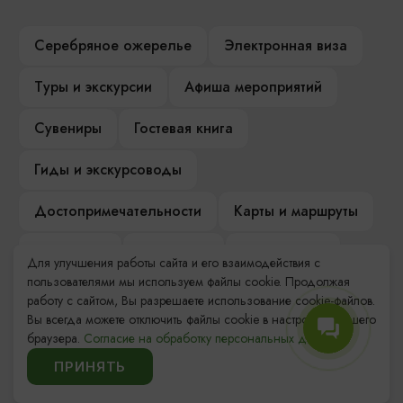
Серебряное ожерелье
Электронная виза
Туры и экскурсии
Афиша мероприятий
Сувениры
Гостевая книга
Гиды и экскурсоводы
Достопримечательности
Карты и маршруты
Рестораны
Гостиницы
Как доехать
Для улучшения работы сайта и его взаимодействия с
пользователями мы используем файлы cookie. Продолжая
Компас Балтийской кухни
работу с сайтом, Вы разрешаете использование cookie-файлов.
Вы всегда можете отключить файлы cookie в настройках Вашего
Настоящий Калининградец
Музеи
браузера.
Согласие на обработку персональных данных.
ПРИНЯТЬ