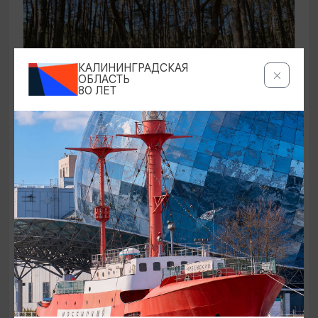
КАЛИНИНГРАДСКАЯ
ОБЛАСТЬ
80 ЛЕТ
ЭКСКУРСИИ УЧРЕЖДЕНИЙ КУЛЬТУРЫ
Аудиоспектакль «Истории Куршской
косы»
01.02.2026 - 31.12.2026, 13:00
Куршская коса
ОТ 2500₽