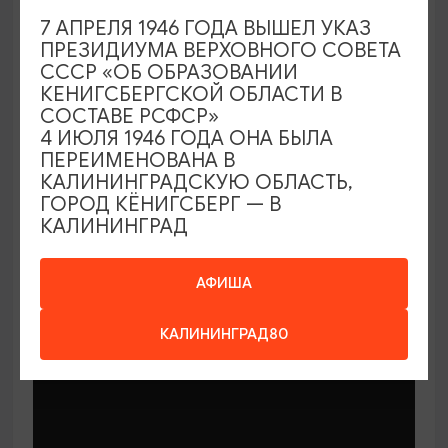
7 АПРЕЛЯ 1946 ГОДА ВЫШЕЛ УКАЗ
ПРЕЗИДИУМА ВЕРХОВНОГО СОВЕТА
СССР «ОБ ОБРАЗОВАНИИ
КЕНИГСБЕРГСКОЙ ОБЛАСТИ В
СОСТАВЕ РСФСР»
МАСТЕР-КЛАССЫ
4 ИЮЛЯ 1946 ГОДА ОНА БЫЛА
ПЕРЕИМЕНОВАНА В
КАЛИНИНГРАДСКУЮ ОБЛАСТЬ,
Мастер-классы по керамике Елены
ГОРОД КЁНИГСБЕРГ — В
Бодяковой
КАЛИНИНГРАД
03.02.2026 - 29.12.2026, вторник в 16:00
Калининград, ул. Баранова, 45
АФИША
КАЛИНИНГРАД80
ОТ 200₽