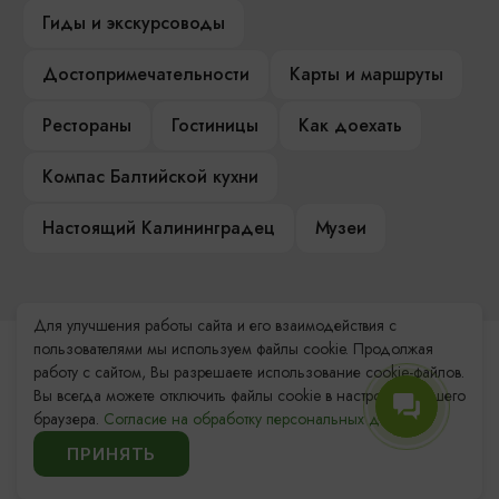
Гиды и экскурсоводы
Достопримечательности
Карты и маршруты
Рестораны
Гостиницы
Как доехать
Компас Балтийской кухни
Настоящий Калининградец
Музеи
Для улучшения работы сайта и его взаимодействия с
пользователями мы используем файлы cookie. Продолжая
Контакты Туристского
работу с сайтом, Вы разрешаете использование cookie-файлов.
информационного центра
Вы всегда можете отключить файлы cookie в настройках Вашего
браузера.
Согласие на обработку персональных данных.
+7 (4012) 555-200
ПРИНЯТЬ
8 (800) 200-55-39