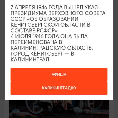
7 АПРЕЛЯ 1946 ГОДА ВЫШЕЛ УКАЗ
КОНЦЕРТЫ
ПРЕЗИДИУМА ВЕРХОВНОГО СОВЕТА
СССР «ОБ ОБРАЗОВАНИИ
Игорь Саруханов
КЕНИГСБЕРГСКОЙ ОБЛАСТИ В
СОСТАВЕ РСФСР»
19.09.2026 18:00
4 ИЮЛЯ 1946 ГОДА ОНА БЫЛА
Светлогорск, Театр эстрады «Янтарь-холл»
ПЕРЕИМЕНОВАНА В
КАЛИНИНГРАДСКУЮ ОБЛАСТЬ,
ГОРОД КЁНИГСБЕРГ — В
КАЛИНИНГРАД
ОТ 500₽
ПУШКИНСКАЯ КАРТА
АФИША
КАЛИНИНГРАД80