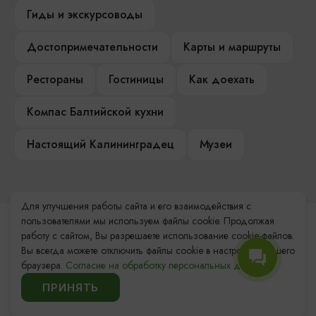
Гиды и экскурсоводы
Достопримечательности
Карты и маршруты
Рестораны
Гостиницы
Как доехать
Компас Балтийской кухни
Настоящий Калининградец
Музеи
Для улучшения работы сайта и его взаимодействия с
пользователями мы используем файлы cookie. Продолжая
Контакты Туристского
работу с сайтом, Вы разрешаете использование cookie-файлов.
информационного центра
Вы всегда можете отключить файлы cookie в настройках Вашего
браузера.
Согласие на обработку персональных данных.
+7 (4012) 555-200
ПРИНЯТЬ
8 (800) 200-55-39