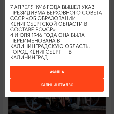
7 АПРЕЛЯ 1946 ГОДА ВЫШЕЛ УКАЗ
КОНЦЕРТЫ
ПРЕЗИДИУМА ВЕРХОВНОГО СОВЕТА
СССР «ОБ ОБРАЗОВАНИИ
Игорь Саруханов
КЕНИГСБЕРГСКОЙ ОБЛАСТИ В
СОСТАВЕ РСФСР»
19.09.2026 18:00
4 ИЮЛЯ 1946 ГОДА ОНА БЫЛА
Светлогорск, Театр эстрады «Янтарь-холл»
ПЕРЕИМЕНОВАНА В
КАЛИНИНГРАДСКУЮ ОБЛАСТЬ,
ГОРОД КЁНИГСБЕРГ — В
КАЛИНИНГРАД
ОТ 500₽
ПУШКИНСКАЯ КАРТА
АФИША
КАЛИНИНГРАД80