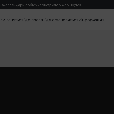
изм
Календарь событий
Конструктор маршрутов
ем заняться
Где поесть
Где остановиться
Информация