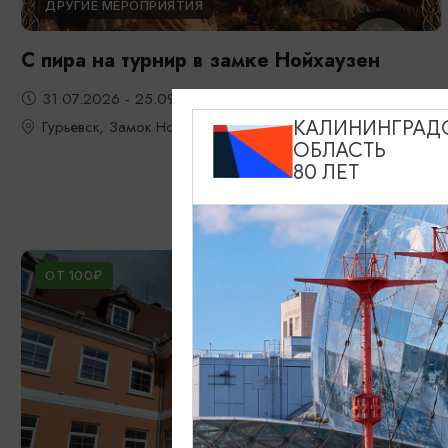
ДРУГИЕ МЕРОПРИЯТИЯ
С пира на турнир в замке Нойхаузен
31.07.2026 - 25.09.2026, 19:00-22:30
Гурьевск, Замок Нойхаузен
КАЛИНИНГРАД
ОБЛАСТЬ
80 ЛЕТ
ОТ 100₽