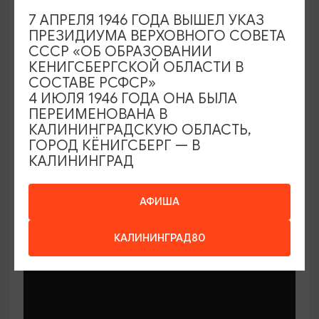
7 АПРЕЛЯ 1946 ГОДА ВЫШЕЛ УКАЗ
ПРЕЗИДИУМА ВЕРХОВНОГО СОВЕТА
СССР «ОБ ОБРАЗОВАНИИ
КЕНИГСБЕРГСКОЙ ОБЛАСТИ В
СОСТАВЕ РСФСР»
МАСТЕР-КЛАССЫ
4 ИЮЛЯ 1946 ГОДА ОНА БЫЛА
ПЕРЕИМЕНОВАНА В
КАЛИНИНГРАДСКУЮ ОБЛАСТЬ,
Мастер-классы по керамике Елены
ГОРОД КЁНИГСБЕРГ — В
Бодяковой
КАЛИНИНГРАД
03.02.2026 - 29.12.2026, вторник в 16:00
Калининград, ул. Баранова, 45
АФИША
КАЛИНИНГРАД80
ОТ 200₽