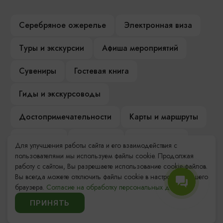
Серебряное ожерелье
Электронная виза
Туры и экскурсии
Афиша мероприятий
Сувениры
Гостевая книга
Гиды и экскурсоводы
Достопримечательности
Карты и маршруты
Рестораны
Гостиницы
Как доехать
Для улучшения работы сайта и его взаимодействия с
пользователями мы используем файлы cookie. Продолжая
Компас Балтийской кухни
работу с сайтом, Вы разрешаете использование cookie-файлов.
Вы всегда можете отключить файлы cookie в настройках Вашего
Настоящий Калининградец
Музеи
браузера.
Согласие на обработку персональных данных.
ПРИНЯТЬ