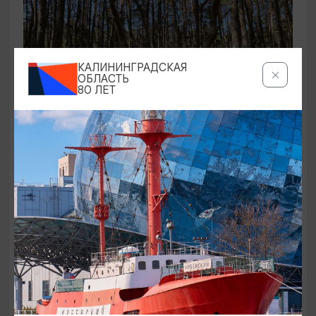
КАЛИНИНГРАДСКАЯ
ОБЛАСТЬ
80 ЛЕТ
ЭКСКУРСИИ УЧРЕЖДЕНИЙ КУЛЬТУРЫ
Аудиоспектакль «Истории Куршской
косы»
01.02.2026 - 31.12.2026, 13:00
Куршская коса
ОТ 2500₽