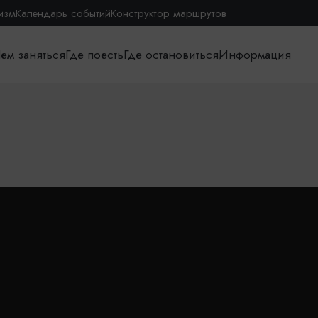
изм
Календарь событий
Конструктор маршрутов
ем заняться
Где поесть
Где остановиться
Информация