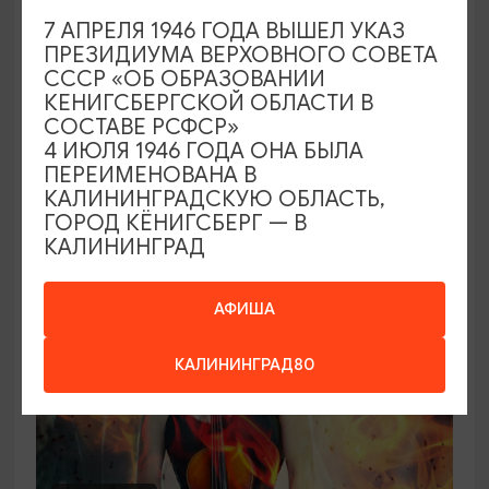
7 АПРЕЛЯ 1946 ГОДА ВЫШЕЛ УКАЗ
Концерт органной музыки: от Баха до
ПРЕЗИДИУМА ВЕРХОВНОГО СОВЕТА
Queen («Квин»)
СССР «ОБ ОБРАЗОВАНИИ
КЕНИГСБЕРГСКОЙ ОБЛАСТИ В
21.08.2026 - 26.08.2026, 19:00
СОСТАВЕ РСФСР»
Калининград, Калининградская областная
4 ИЮЛЯ 1946 ГОДА ОНА БЫЛА
филармония им. Е.Ф. Светланова
ПЕРЕИМЕНОВАНА В
КАЛИНИНГРАДСКУЮ ОБЛАСТЬ,
ГОРОД КЁНИГСБЕРГ — В
КАЛИНИНГРАД
ОТ 2500₽
АФИША
КАЛИНИНГРАД80