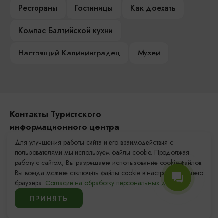
Рестораны
Гостиницы
Как доехать
Компас Балтийской кухни
Настоящий Калининградец
Музеи
Контакты Туристского
информационного центра
Для улучшения работы сайта и его взаимодействия с
+7 (4012) 555-200
пользователями мы используем файлы cookie. Продолжая
работу с сайтом, Вы разрешаете использование cookie-файлов.
8 (800) 200-55-39
Вы всегда можете отключить файлы cookie в настройках Вашего
info@visit-kaliningrad.ru
браузера.
Согласие на обработку персональных данных.
ПРИНЯТЬ
Площадь Победы, 1
Закрыто