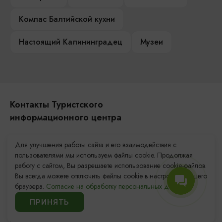
Компас Балтийской кухни
Настоящий Калининградец
Музеи
Контакты Туристского
информационного центра
+7 (4012) 555-200
Для улучшения работы сайта и его взаимодействия с
пользователями мы используем файлы cookie. Продолжая
8 (800) 200-55-39
работу с сайтом, Вы разрешаете использование cookie-файлов.
info@visit-kaliningrad.ru
Вы всегда можете отключить файлы cookie в настройках Вашего
браузера.
Согласие на обработку персональных данных.
Площадь Победы, 1
Открыто
ПРИНЯТЬ
ул. Октябрьская, 2/3
Открыто