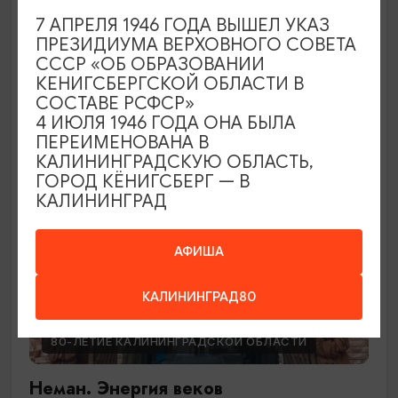
Вокруг Амадея
7 АПРЕЛЯ 1946 ГОДА ВЫШЕЛ УКАЗ
ПРЕЗИДИУМА ВЕРХОВНОГО СОВЕТА
22.08.2026 18:00
СССР «ОБ ОБРАЗОВАНИИ
Калининград, Собор на острове Канта
КЕНИГСБЕРГСКОЙ ОБЛАСТИ В
СОСТАВЕ РСФСР»
4 ИЮЛЯ 1946 ГОДА ОНА БЫЛА
ПЕРЕИМЕНОВАНА В
БЕСПЛАТНО
КАЛИНИНГРАДСКУЮ ОБЛАСТЬ,
ГОРОД КЁНИГСБЕРГ — В
КАЛИНИНГРАД
АФИША
КАЛИНИНГРАД80
80-ЛЕТИЕ КАЛИНИНГРАДСКОЙ ОБЛАСТИ
Неман. Энергия веков