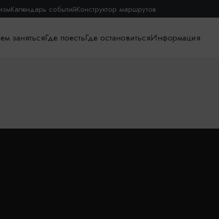
изм
Календарь событий
Конструктор маршрутов
ем заняться
Где поесть
Где остановиться
Информация