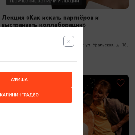
ТВОРЧЕСКИЕ ВСТРЕЧИ И ЛЕКЦИИ
Лекция «Как искать партнёров и
выстраивать коллаборации»
18.08.2026 16:00
Калининград, Центра «Мой бизнес»: ул. Уральская, д. 18,
4 этаж
АФИША
ОТ 800₽
КАЛИНИНГРАД80