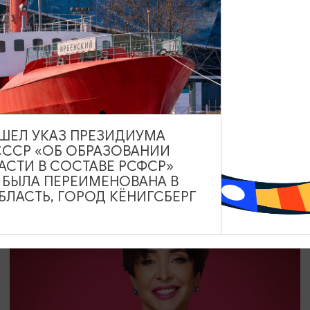
САМОЕ ИНТЕРЕСНОЕ
Российский фестиваль
короткометражного кино «Короче»
18.08.2026 - 23.08.2026
ВЫШЕЛ УКАЗ ПРЕЗИДИУМА
Калининград, Центральный парк культуры и отдыха, Пр-т
СССР «ОБ ОБРАЗОВАНИИ
Победы, 1; кинотеатры Калининграда
АСТИ В СОСТАВЕ РСФСР»
А БЫЛА ПЕРЕИМЕНОВАНА В
ЛАСТЬ, ГОРОД КЁНИГСБЕРГ
ОТ 5500₽