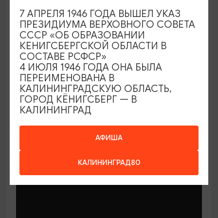
7 АПРЕЛЯ 1946 ГОДА ВЫШЕЛ УКАЗ
ПРЕЗИДИУМА ВЕРХОВНОГО СОВЕТА
СССР «ОБ ОБРАЗОВАНИИ
КЕНИГСБЕРГСКОЙ ОБЛАСТИ В
СОСТАВЕ РСФСР»
МАСТЕР-КЛАССЫ
4 ИЮЛЯ 1946 ГОДА ОНА БЫЛА
ПЕРЕИМЕНОВАНА В
КАЛИНИНГРАДСКУЮ ОБЛАСТЬ,
Мастер-классы по керамике Елены
ГОРОД КЁНИГСБЕРГ — В
Бодяковой
КАЛИНИНГРАД
03.02.2026 - 29.12.2026, вторник в 16:00
Калининград, ул. Баранова, 45
АФИША
КАЛИНИНГРАД80
ОТ 200₽