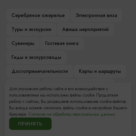
Серебряное ожерелье
Электронная виза
Туры и экскурсии
Афиша мероприятий
Сувениры
Гостевая книга
Гиды и экскурсоводы
Достопримечательности
Карты и маршруты
Рестораны
Гостиницы
Как доехать
Для улучшения работы сайта и его взаимодействия с
пользователями мы используем файлы cookie. Продолжая
Компас Балтийской кухни
работу с сайтом, Вы разрешаете использование cookie-файлов.
Вы всегда можете отключить файлы cookie в настройках Вашего
Настоящий Калининградец
Музеи
браузера.
Согласие на обработку персональных данных.
ПРИНЯТЬ