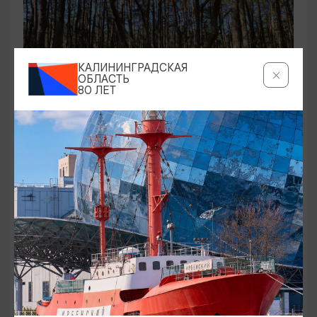
КАЛИНИНГРАДСКАЯ
ОБЛАСТЬ
80 ЛЕТ
ЭКСКУРСИИ УЧРЕЖДЕНИЙ КУЛЬТУРЫ
Аудиоспектакль «Истории Куршской
косы»
01.02.2026 - 31.12.2026, 13:00
Куршская коса
ОТ 2500₽