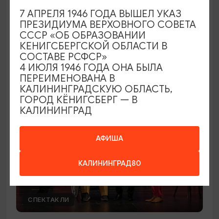
7 АПРЕЛЯ 1946 ГОДА ВЫШЕЛ УКАЗ
Вячеслав Бутусов и «Орден Славы»
ПРЕЗИДИУМА ВЕРХОВНОГО СОВЕТА
СССР «ОБ ОБРАЗОВАНИИ
30.08.2026 19:00
КЕНИГСБЕРГСКОЙ ОБЛАСТИ В
Светлогорск, Театр эстрады «Янтарь-холл»
СОСТАВЕ РСФСР»
4 ИЮЛЯ 1946 ГОДА ОНА БЫЛА
ПЕРЕИМЕНОВАНА В
КАЛИНИНГРАДСКУЮ ОБЛАСТЬ,
ОТ 500₽
ПУШКИНСКАЯ КАРТА
ГОРОД КЁНИГСБЕРГ — В
КАЛИНИНГРАД
АФИША
КАЛИНИНГРАД80
СПЕКТАКЛИ