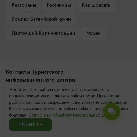
Рестораны
Гостиницы
Как доехать
Компас Балтийской кухни
Настоящий Калининградец
Музеи
Контакты Туристского
информационного центра
Для улучшения работы сайта и его взаимодействия с
+7 (4012) 555-200
пользователями мы используем файлы cookie. Продолжая
работу с сайтом, Вы разрешаете использование cookie-файлов.
8 (800) 200-55-39
Вы всегда можете отключить файлы cookie в настройках Вашего
info@visit-kaliningrad.ru
браузера.
Согласие на обработку персональных данных.
ПРИНЯТЬ
Площадь Победы, 1
Закрыто