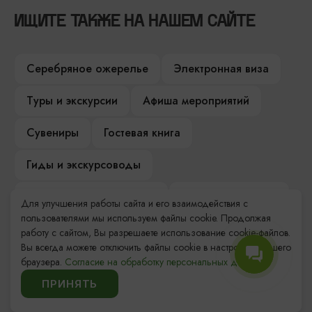
ИЩИТЕ ТАКЖЕ НА НАШЕМ САЙТЕ
Серебряное ожерелье
Электронная виза
Туры и экскурсии
Афиша мероприятий
Сувениры
Гостевая книга
Гиды и экскурсоводы
Достопримечательности
Карты и маршруты
Для улучшения работы сайта и его взаимодействия с
пользователями мы используем файлы cookie. Продолжая
Рестораны
Гостиницы
Как доехать
работу с сайтом, Вы разрешаете использование cookie-файлов.
Вы всегда можете отключить файлы cookie в настройках Вашего
Компас Балтийской кухни
браузера.
Согласие на обработку персональных данных.
ПРИНЯТЬ
Настоящий Калининградец
Музеи