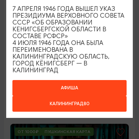
ОТ 250₽
7 АПРЕЛЯ 1946 ГОДА ВЫШЕЛ УКАЗ
ПРЕЗИДИУМА ВЕРХОВНОГО СОВЕТА
СССР «ОБ ОБРАЗОВАНИИ
КЕНИГСБЕРГСКОЙ ОБЛАСТИ В
СОСТАВЕ РСФСР»
4 ИЮЛЯ 1946 ГОДА ОНА БЫЛА
ПЕРЕИМЕНОВАНА В
КАЛИНИНГРАДСКУЮ ОБЛАСТЬ,
ГОРОД КЁНИГСБЕРГ — В
КАЛИНИНГРАД
ВЫСТАВКИ
Оставленный багаж
АФИША
02.08.2026 - 22.08.2026
КАЛИНИНГРАД80
Светлогорск, Арт-пространство «Янтарь-холл»
ОТ 1000₽
ПУШКИНСКАЯ КАРТА