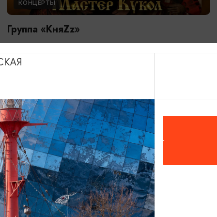
КОНЦЕРТЫ
Группа «КняZz»
18.08.2026 17:30, 19:00
Светлогорск, Театр эстрады «Янтарь-холл»
СКАЯ
ОТ 1000₽
ПУШКИНСКАЯ КАРТА