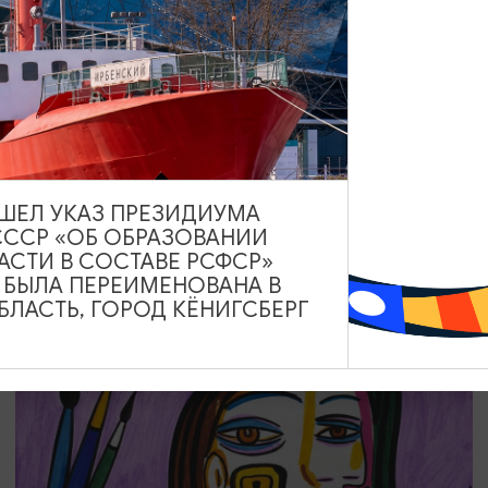
КОНЦЕРТЫ
Концерт органной музыки: от Баха до
Уильямса
19.08.2026 19:00
ВЫШЕЛ УКАЗ ПРЕЗИДИУМА
Калининград, Калининградская областная филармония
СССР «ОБ ОБРАЗОВАНИИ
им. Е.Ф. Светланова
АСТИ В СОСТАВЕ РСФСР»
А БЫЛА ПЕРЕИМЕНОВАНА В
ЛАСТЬ, ГОРОД КЁНИГСБЕРГ
ОТ 2000₽