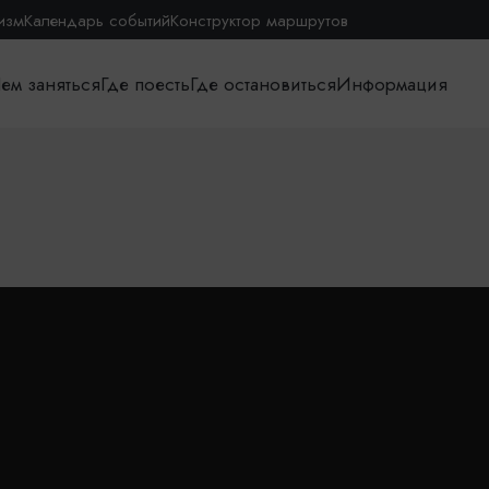
изм
Календарь событий
Конструктор маршрутов
ем заняться
Где поесть
Где остановиться
Информация