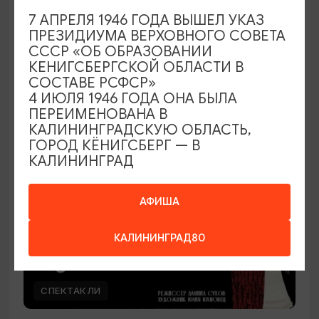
7 АПРЕЛЯ 1946 ГОДА ВЫШЕЛ УКАЗ
Наташа Краснова
ПРЕЗИДИУМА ВЕРХОВНОГО СОВЕТА
СССР «ОБ ОБРАЗОВАНИИ
28.08.2026 19:00
КЕНИГСБЕРГСКОЙ ОБЛАСТИ В
Калининград, Дворец культуры железнодорожников
СОСТАВЕ РСФСР»
4 ИЮЛЯ 1946 ГОДА ОНА БЫЛА
ПЕРЕИМЕНОВАНА В
КАЛИНИНГРАДСКУЮ ОБЛАСТЬ,
ОТ 500₽
ГОРОД КЁНИГСБЕРГ — В
КАЛИНИНГРАД
АФИША
КАЛИНИНГРАД80
СПЕКТАКЛИ