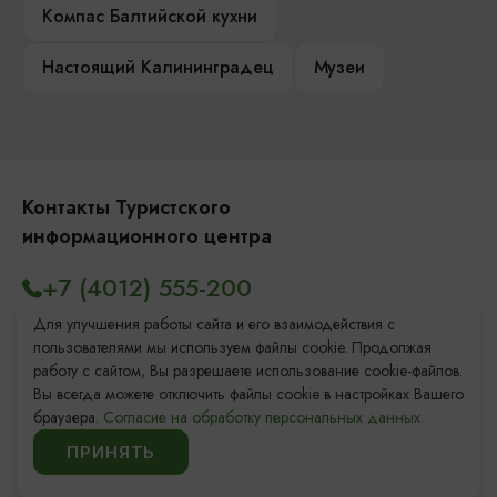
Компас Балтийской кухни
Настоящий Калининградец
Музеи
Контакты Туристского
информационного центра
+7 (4012) 555-200
8 (800) 200-55-39
Для улучшения работы сайта и его взаимодействия с
пользователями мы используем файлы cookie. Продолжая
info@visit-kaliningrad.ru
работу с сайтом, Вы разрешаете использование cookie-файлов.
Вы всегда можете отключить файлы cookie в настройках Вашего
браузера.
Согласие на обработку персональных данных.
Площадь Победы, 1
Откроется в 09:00
ПРИНЯТЬ
ул. Октябрьская, 2/3
Откроется в 09:00