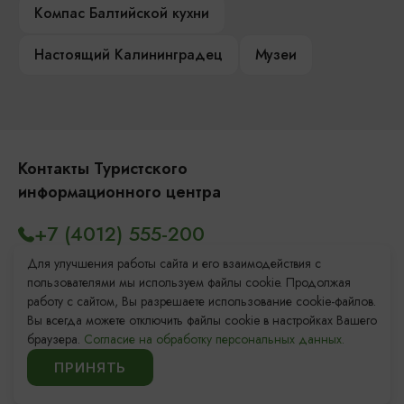
Компас Балтийской кухни
Настоящий Калининградец
Музеи
Контакты Туристского
информационного центра
+7 (4012) 555-200
8 (800) 200-55-39
Для улучшения работы сайта и его взаимодействия с
пользователями мы используем файлы cookie. Продолжая
info@visit-kaliningrad.ru
работу с сайтом, Вы разрешаете использование cookie-файлов.
Вы всегда можете отключить файлы cookie в настройках Вашего
браузера.
Согласие на обработку персональных данных.
Площадь Победы, 1
Закрыто
ПРИНЯТЬ
ул. Октябрьская, 2/3
Закрыто