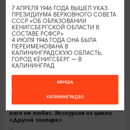
Калининград, Роял парк в «Резиденции Королей»
7 АПРЕЛЯ 1946 ГОДА ВЫШЕЛ УКАЗ
ПРЕЗИДИУМА ВЕРХОВНОГО СОВЕТА
СССР «ОБ ОБРАЗОВАНИИ
ОТ 500₽
КЕНИГСБЕРГСКОЙ ОБЛАСТИ В
СОСТАВЕ РСФСР»
4 ИЮЛЯ 1946 ГОДА ОНА БЫЛА
ПЕРЕИМЕНОВАНА В
КАЛИНИНГРАДСКУЮ ОБЛАСТЬ,
ГОРОД КЁНИГСБЕРГ — В
КАЛИНИНГРАД
АФИША
ЭКСКУРСИИ УЧРЕЖДЕНИЙ КУЛЬТУРЫ
КАЛИНИНГРАД80
Тайны панциря и чешуи или о тех,
кого не любят. Экскурсия из цикла
«Другой зоопарк»