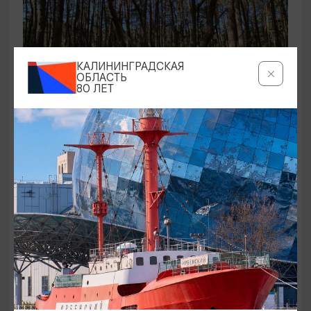
КАЛИНИНГРАДСКАЯ
ОБЛАСТЬ
80 ЛЕТ
ЭКСКУРСИИ УЧРЕЖДЕНИЙ КУЛЬТУРЫ
Аудиоспектакль «Истории Куршской
косы»
01.02.2026 - 31.12.2026, 13:00
Куршская коса
ОТ 2500₽