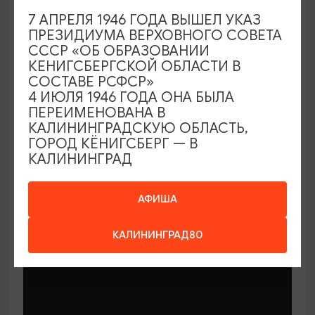
7 АПРЕЛЯ 1946 ГОДА ВЫШЕЛ УКАЗ
ПРЕЗИДИУМА ВЕРХОВНОГО СОВЕТА
СССР «ОБ ОБРАЗОВАНИИ
КЕНИГСБЕРГСКОЙ ОБЛАСТИ В
СОСТАВЕ РСФСР»
МАСТЕР-КЛАССЫ
4 ИЮЛЯ 1946 ГОДА ОНА БЫЛА
ПЕРЕИМЕНОВАНА В
КАЛИНИНГРАДСКУЮ ОБЛАСТЬ,
Мастер-классы по керамике Елены
ГОРОД КЁНИГСБЕРГ — В
Бодяковой
КАЛИНИНГРАД
03.02.2026 - 29.12.2026, вторник в 16:00
Калининград, ул. Баранова, 45
АФИША
КАЛИНИНГРАД80
ОТ 200₽