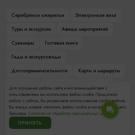
Серебряное ожерелье
Электронная виза
Туры и экскурсии
Афиша мероприятий
Сувениры
Гостевая книга
Гиды и экскурсоводы
Достопримечательности
Карты и маршруты
Рестораны
Гостиницы
Как доехать
Для улучшения работы сайта и его взаимодействия с
пользователями мы используем файлы cookie. Продолжая
Компас Балтийской кухни
работу с сайтом, Вы разрешаете использование cookie-файлов.
Вы всегда можете отключить файлы cookie в настройках Вашего
Настоящий Калининградец
Музеи
браузера.
Согласие на обработку персональных данных.
ПРИНЯТЬ