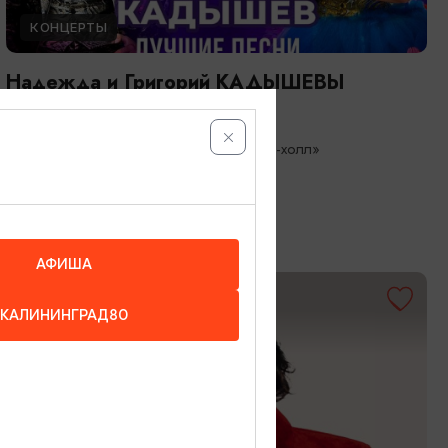
КОНЦЕРТЫ
Надежда и Григорий КАДЫШЕВЫ
26.08.2026 19:00
Светлогорск, Театр эстрады «Янтарь-холл»
АФИША
ОТ 3500₽
КАЛИНИНГРАД80