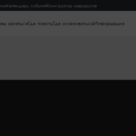
изм
Календарь событий
Конструктор маршрутов
ем заняться
Где поесть
Где остановиться
Информация